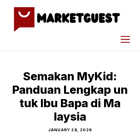
Skip
to
content
M
Semakan MyK‍id:
Panduan Lengk‍ap un​
tuk Ibu Bapa di M​a​
laysia
JANUARY 28, 2026