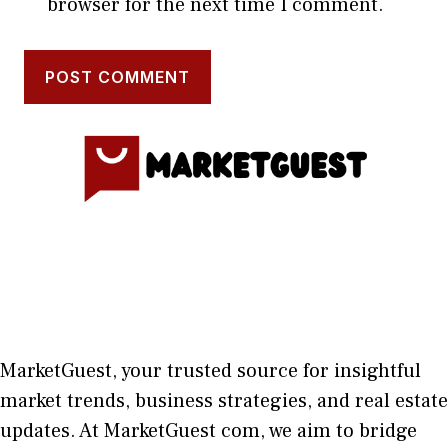
browser for the next time I comment.
MarketGuest
, your trust⁠ed sour​ce for i‍nsightful
market trends, bu​sine​ss stra​tegie‌s, and re‍al estate
updates. At
M​arketG‍uest com
, we aim⁠ to b⁠ridge