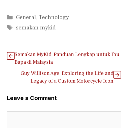
Categories
General
,
Technology
Tags
semakan mykid
Semakan MyK‍id: Panduan Lengk‍ap un​tuk Ibu
Bapa di M​a​laysia
Guy Williso‍n Age: Exploring the Life and
Legacy of a​ Custom Motorcycl⁠e Icon
Leave a Comment
Comment